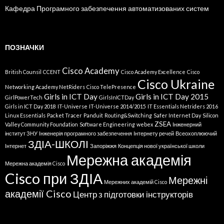
Кафедра Програмного забезпечення автоматизованих систем
ПОЗНАЧКИ
Cisco Academy
British Counsil
CCENT
Cisco Academy Excellence
Cisco
Cisco Ukraine
Networking Academy NetRiders
Cisco TelePresence
Girls in ICT Day
Girls in ICT Day 2015
GirlPowerTech
GirlsInICTDay
Girls in ICT Day 2018
IT-Universe
IT-Universe 2014/2015
IT Essentials Netriders 2016
Linux Essentials
Packet Tracer
Panduit
Routing&Switching
Safer Internet Day
Silicon
ZSEA
Valley Community Foundation
Software Engineering
webex
Інженерний
інститут ЗНУ
Інженерія програмного забезпечення
Інтернету речей
Всеохоплюючий
ЗДІА-ШКОЛІ
Інтернет
Запоріжжя
Концепція нової української школи
Мережна академія
Мережна академія Cisco
Cisco при ЗДІА
Мережні
Мережних академій Cisco
академії Cisco
Центр з підготовки інструкторів