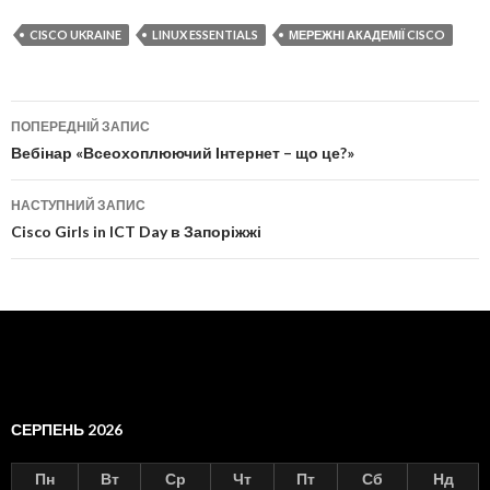
CISCO UKRAINE
LINUX ESSENTIALS
МЕРЕЖНІ АКАДЕМІЇ CISCO
ПОПЕРЕДНІЙ ЗАПИС
Навігація по записах
Вебінар «Всеохоплюючий Інтернет – що це?»
НАСТУПНИЙ ЗАПИС
Cisco Girls in ICT Day в Запоріжжі
СЕРПЕНЬ 2026
Пн
Вт
Ср
Чт
Пт
Сб
Нд