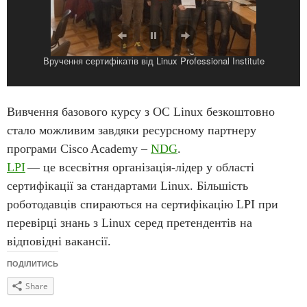
Вручення сертифікатів від Linux Professional Institute
Вручення сертифікатів від Linux Professional Institute
Вивчення базового курсу з ОС
Linux
безкоштовно
стало можливим завдяки ресурсному партнеру
програми
Cisco
Academy
–
NDG
.
LPI
— це всесвітня організація-лідер у області
сертифікації за стандартами Linux. Більшість
роботодавців спираються на сертифікацію LPI при
перевірці знань з Linux серед претендентів на
відповідні вакансії.
ПОДІЛИТИСЬ
Share