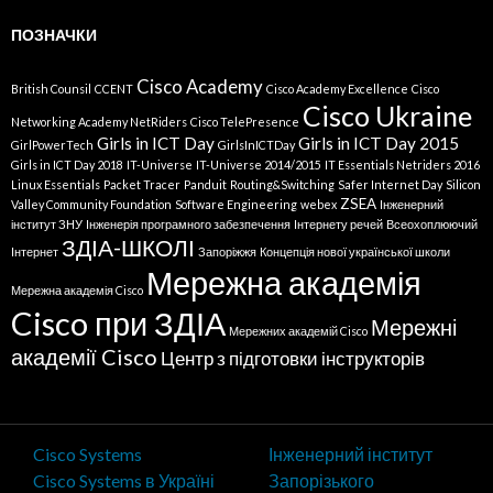
ПОЗНАЧКИ
Cisco Academy
British Counsil
CCENT
Cisco Academy Excellence
Cisco
Cisco Ukraine
Networking Academy NetRiders
Cisco TelePresence
Girls in ICT Day
Girls in ICT Day 2015
GirlPowerTech
GirlsInICTDay
Girls in ICT Day 2018
IT-Universe
IT-Universe 2014/2015
IT Essentials Netriders 2016
Linux Essentials
Packet Tracer
Panduit
Routing&Switching
Safer Internet Day
Silicon
ZSEA
Valley Community Foundation
Software Engineering
webex
Інженерний
інститут ЗНУ
Інженерія програмного забезпечення
Інтернету речей
Всеохоплюючий
ЗДІА-ШКОЛІ
Інтернет
Запоріжжя
Концепція нової української школи
Мережна академія
Мережна академія Cisco
Cisco при ЗДІА
Мережні
Мережних академій Cisco
академії Cisco
Центр з підготовки інструкторів
Cisco Systems
Інженерний інститут
Cisco Systems в Україні
Запорізького