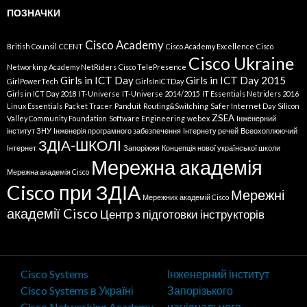
ПОЗНАЧКИ
Cisco Academy
British Counsil
CCENT
Cisco Academy Excellence
Cisco
Cisco Ukraine
Networking Academy NetRiders
Cisco TelePresence
Girls in ICT Day
Girls in ICT Day 2015
GirlPowerTech
GirlsInICTDay
Girls in ICT Day 2018
IT-Universe
IT-Universe 2014/2015
IT Essentials Netriders 2016
Linux Essentials
Packet Tracer
Panduit
Routing&Switching
Safer Internet Day
Silicon
ZSEA
Valley Community Foundation
Software Engineering
webex
Інженерний
інститут ЗНУ
Інженерія програмного забезпечення
Інтернету речей
Всеохоплюючий
ЗДІА-ШКОЛІ
Інтернет
Запоріжжя
Концепція нової української школи
Мережна академія
Мережна академія Cisco
Cisco при ЗДІА
Мережні
Мережних академій Cisco
академії Cisco
Центр з підготовки інструкторів
Cisco Systems
Інженерний інститут
Cisco Systems в Україні
Запорізького
Cisco Networking Academy
національного