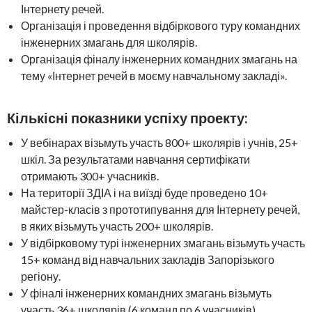
Інтернету речей.
Організація і проведення
відбіркового
туру командних
інженерних змагань для школярів.
Організація фіналу
інженерних
командних змагань на
тему «Інтернет речей в моєму навчальному
закладі
».
Кількісні показники успіху проекту:
У вебінарах візьмуть участь 800+ школярів і учнів, 25+
шкіл.
За результатами навчання сертифікати
отримають 300+ учасників.
На території ЗДІА і на виїзді буде проведено 10+
майстер-класів з прототипування для Інтернету речей,
в яких візьмуть участь 200+ школярів.
У відбірковому турі інженерних змагань візьмуть участь
15+ команд від навчальних закладів Запорізького
регіону.
У фіналі інженерних командних змагань візьмуть
участь 36+ школярів (6 команд по 6 учасників)