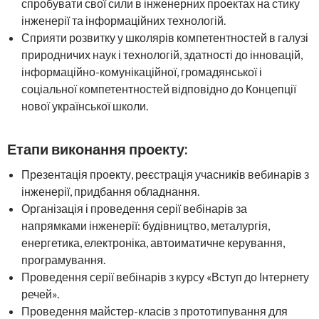
спробувати свої сили в інженерних проектах на стику
інженерії та інформаційних технологій.
Сприяти розвитку у школярів компетентностей в галузі
природничих наук і технологій, здатності до інновацій,
інформаційно-комунікаційної, громадянської і
соціальної компетентностей відповідно до Концепції
нової української школи.
Етапи виконання проекту:
Презентація проекту, реєстрація учасників вебинарів з
інженерії, придбання обладнання.
Організація і
проведення
серії
вебінарів
за
напрямками інженерії: будівництво, металургія,
енергетика, електроніка, автоиматичне керування,
програмування.
Проведення
серії
вебінарів з
курсу
«Вступ до Інтернету
речей».
Проведення майстер-класів з
прототипування
для